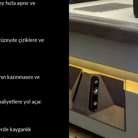
y hızla aşınır ve
yüzeyde çiziklere ve
ın kazınmasını ve
liyetlere yol açar.
rde kayganlık