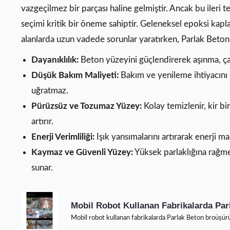
vazgeçilmez bir parçası haline gelmiştir. Ancak bu ileri t
seçimi kritik bir öneme sahiptir. Geleneksel epoksi kapla
alanlarda uzun vadede sorunlar yaratırken, Parlak Beton ş
Dayanıklılık:
Beton yüzeyini güçlendirerek aşınma, çat
Düşük Bakım Maliyeti:
Bakım ve yenileme ihtiyacını o
uğratmaz.
Pürüzsüz ve Tozumaz Yüzey:
Kolay temizlenir, kir bi
artırır.
Enerji Verimliliği:
Işık yansımalarını artırarak enerji ma
Kaymaz ve Güvenli Yüzey:
Yüksek parlaklığına rağme
sunar.
Mobil Robot Kullanan Fabrikalarda Par
Mobil robot kullanan fabrikalarda Parlak Beton broüşür