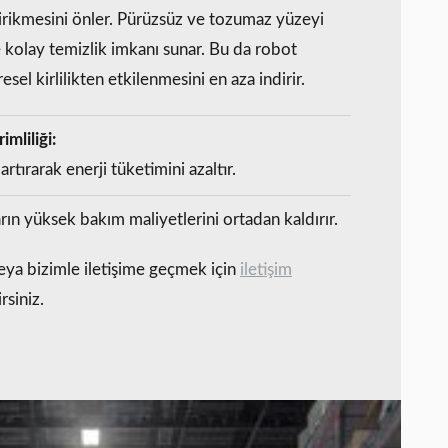
birikmesini önler. Pürüzsüz ve tozumaz yüzeyi
e kolay temizlik imkanı sunar. Bu da robot
esel kirlilikten etkilenmesini en aza indirir.
imliliği:
artırarak enerji tüketimini azaltır.
ın yüksek bakım maliyetlerini ortadan kaldırır.
veya bizimle iletişime geçmek için
iletişim
rsiniz.