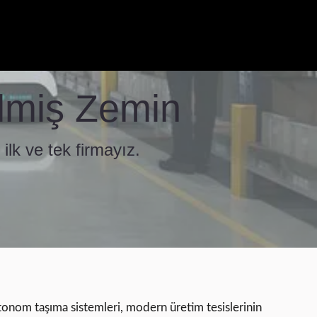
ilmiş Zemin
 ilk ve tek firmayız.
onom taşıma sistemleri, modern üretim tesislerinin