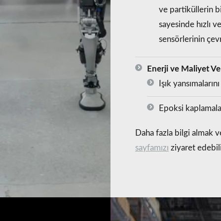
ve partiküllerin 
sayesinde hızlı v
sensörlerinin çevr
Enerji ve Maliyet Ver
Işık yansımalarını 
Epoksi kaplamalar
Daha fazla bilgi almak 
sayfamızı
ziyaret edebili