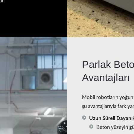
ur.
Parlak Beto
Avantajları
Mobil robotların yoğun ç
şu avantajlarıyla fark yar
Uzun Süreli Dayanıkl
Beton yüzeyin gü