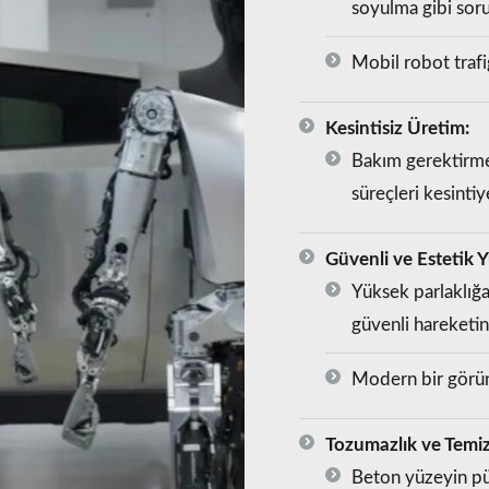
soyulma gibi sor
Mobil robot trafiğ
Kesintisiz Üretim:
Bakım gerektirme
süreçleri kesinti
Güvenli ve Estetik 
Yüksek parlaklığa
güvenli hareketin
Modern bir görünü
Tozumazlık ve Temizl
Beton yüzeyin pü