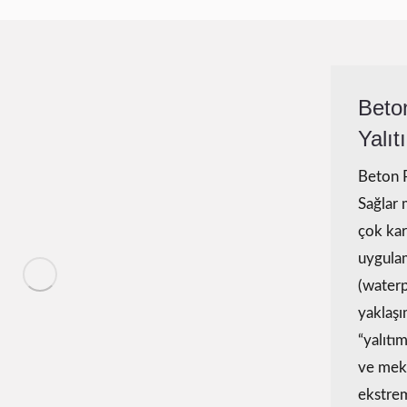
Beto
Yalıt
Beton P
Sağlar 
çok kar
uygulam
(waterp
yaklaşı
“yalıtı
ve meka
ekstrem