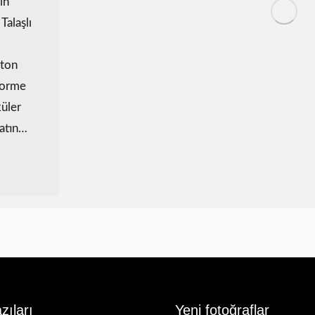
in
Talaşlı
eton
forme
üler
latın…
zıları
Yeni fotoğraflar