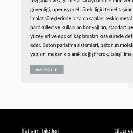
tezgahları ve ağır metal sanayi birimlerinde zem
güvenliği, operasyonel sürekliliğin temel taşıdır. 
imalat süreçlerinde ortama saçılan keskin metal
partikülleri ve kullanılan bor yağları, standart b
yüzeyleri ve epoksi kaplamaları kısa sürede de
eder. Beton parlatma sistemleri, betonun molek
yapısını mekanik olarak değiştirerek, talaşlı ima
Read more
İletişim bilgileri
Blog ya