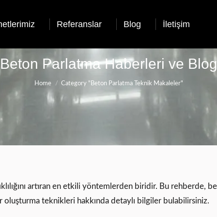
etlerimiz
Referanslar
Blog
İletişim
Beton Parlatma Haberleri ve Blo
You are here:
Home
Category "Beton Parlatma Teknik Makaleler"
lılığını artıran en etkili yöntemlerden biridir. Bu rehberde, 
uşturma teknikleri hakkında detaylı bilgiler bulabilirsiniz.