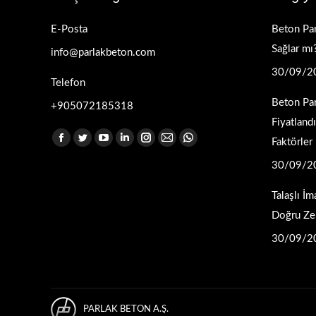
E-Posta
Beton Par
Sağlar mı
info@parlakbeton.com
30/09/2
Telefon
Beton Pa
+905072185318
Fiyatland
Find us on:
Faktörler
Facebook
Twitter
YouTube
Linkedin
Instagram
Mail
Whatsapp
page
page
page
page
page
page
page
30/09/2
opens
opens
opens
opens
opens
opens
opens
Talaşlı İm
in
in
in
in
in
in
in
Doğru Ze
new
new
new
new
new
new
new
window
window
window
window
window
window
window
30/09/2
PARLAK BETON A.Ş.