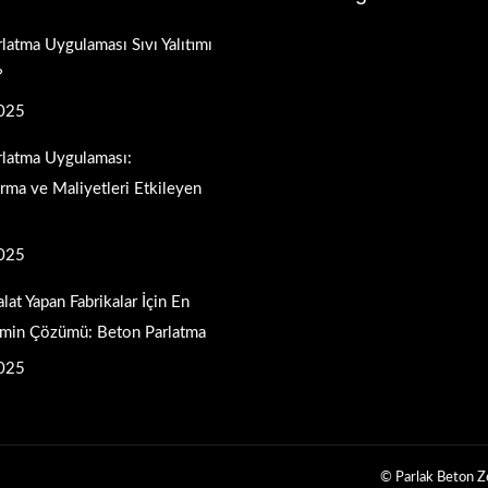
latma Uygulaması Sıvı Yalıtımı
?
025
rlatma Uygulaması:
ırma ve Maliyetleri Etkileyen
025
alat Yapan Fabrikalar İçin En
min Çözümü: Beton Parlatma
025
© Parlak Beton Ze