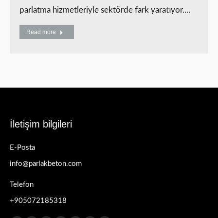
parlatma hizmetleriyle sektörde fark yaratıyor.…
Read more
İletişim bilgileri
E-Posta
info@parlakbeton.com
Telefon
+905072185318