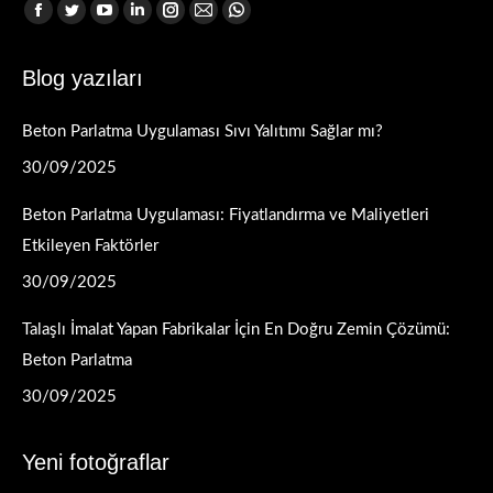
Find us on:
Facebook
Twitter
YouTube
Linkedin
Instagram
Mail
Whatsapp
page
page
page
page
page
page
page
Blog yazıları
opens
opens
opens
opens
opens
opens
opens
in
in
in
in
in
in
in
Beton Parlatma Uygulaması Sıvı Yalıtımı Sağlar mı?
new
new
new
new
new
new
new
window
window
window
window
window
window
window
30/09/2025
Beton Parlatma Uygulaması: Fiyatlandırma ve Maliyetleri
Etkileyen Faktörler
30/09/2025
Talaşlı İmalat Yapan Fabrikalar İçin En Doğru Zemin Çözümü:
Beton Parlatma
30/09/2025
Yeni fotoğraflar