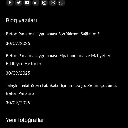
Find us on:
Facebook
Twitter
YouTube
Linkedin
Instagram
Mail
Whatsapp
page
page
page
page
page
page
page
Blog yazıları
opens
opens
opens
opens
opens
opens
opens
in
in
in
in
in
in
in
Beton Parlatma Uygulaması Sıvı Yalıtımı Sağlar mı?
new
new
new
new
new
new
new
window
window
window
window
window
window
window
30/09/2025
Beton Parlatma Uygulaması: Fiyatlandırma ve Maliyetleri
Etkileyen Faktörler
30/09/2025
Talaşlı İmalat Yapan Fabrikalar İçin En Doğru Zemin Çözümü:
Beton Parlatma
30/09/2025
Yeni fotoğraflar