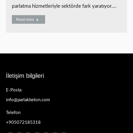
parlatma hizmetleriyle sektörde fark yaratıyor.…
Read more
İletişim bilgileri
E-Posta
info@parlakbeton.com
Telefon
+905072185318