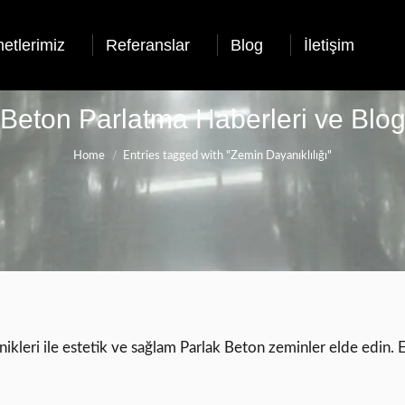
etlerimiz
Referanslar
Blog
İletişim
Beton Parlatma Haberleri ve Blo
You are here:
Home
Entries tagged with "Zemin Dayanıklılığı"
ikleri ile estetik ve sağlam Parlak Beton zeminler elde edin. E