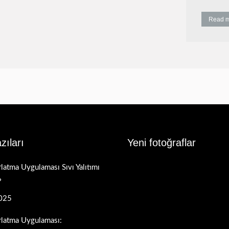
Read 
zıları
Yeni fotoğraflar
latma Uygulaması Sıvı Yalıtımı
?
025
rlatma Uygulaması: