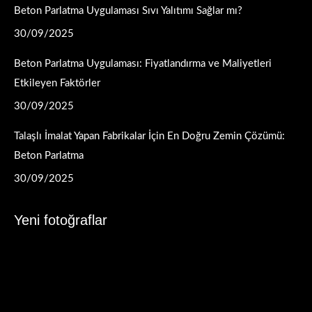
Beton Parlatma Uygulaması Sıvı Yalıtımı Sağlar mı?
new
new
new
new
new
new
new
window
window
window
window
window
window
window
30/09/2025
Beton Parlatma Uygulaması: Fiyatlandırma ve Maliyetleri
Etkileyen Faktörler
30/09/2025
Talaşlı İmalat Yapan Fabrikalar İçin En Doğru Zemin Çözümü:
Beton Parlatma
30/09/2025
Yeni fotoğraflar